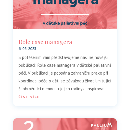
Role case managera
6. 06. 2023
S potěšením vám představujeme naši nejnovější
publikaci: Role case managera v dětské paliativní
péči. V publikaci je popsána zahraniční praxe při
koordinaci péče o děti se závažnou život limitující
či ohrožující nemocí a jejich rodiny a inspirovat...
ČÍST VÍCE