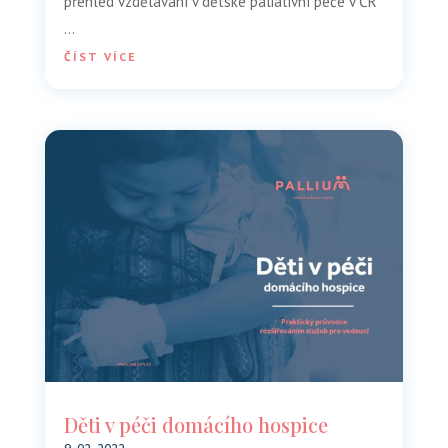
přehled vzdělávání v dětské paliativní péče v ČR
…
ČÍST VÍCE
Děti v péči domácího hospice