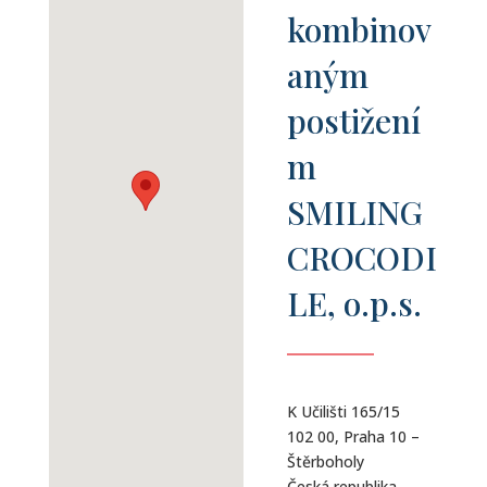
kombinov
aným
postižení
m
SMILING
CROCODI
LE, o.p.s.
K Učilišti 165/15
102 00, Praha 10 –
Štěrboholy
Česká republika