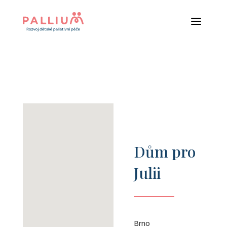
a
Dům pro
Julii
Brno