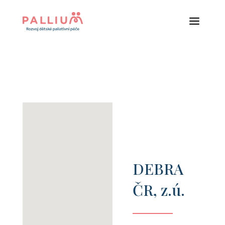
a
DEBRA
ČR, z.ú.