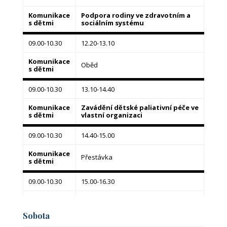
15.10-16.40
09.00
Komunikace
Podpora rodiny ve zdravotním a
s dětmi
sociálním systému
Registrace
Právo v dětské paliativní péči
09.00-10.30
12.20-13.10
Komunikace
Oběd
s dětmi
09.00-10.30
13.10-14.40
Komunikace
Zavádění dětské paliativní péče ve
s dětmi
vlastní organizaci
09.00-10.30
14.40-15.00
Komunikace
Přestávka
s dětmi
09.00-10.30
15.00-16.30
Komunikace
Perinatální paliativní péče
s dětmi
Sobota