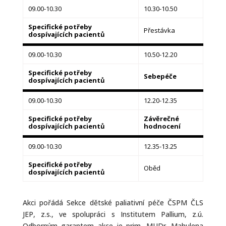
09.00-10.30
10.30-10.50
Specifické potřeby
Přestávka
dospívajících pacientů
09.00-10.30
10.50-12.20
Specifické potřeby
Sebepéče
dospívajících pacientů
09.00-10.30
12.20-12.35
Specifické potřeby
Závěrečné
dospívajících pacientů
hodnocení
09.00-10.30
12.35-13.25
Specifické potřeby
Oběd
dospívajících pacientů
Akci pořádá Sekce dětské paliativní péče ČSPM ČLS
JEP, z.s., ve spolupráci s Institutem Pallium, z.ú.
Odborným garantem akce je prim. MUDr. Mahulena