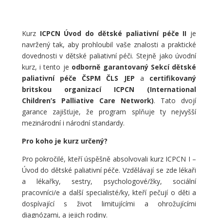
Kurz
ICPCN Úvod do dětské paliativní péče II
je
navržený tak, aby prohloubil vaše znalosti a praktické
dovednosti v dětské paliativní péči. Stejně jako úvodní
kurz, i tento je
odborně garantovaný Sekcí dětské
paliativní péče ČSPM ČLS JEP
a
certifikovaný
britskou organizací ICPCN (International
Children’s Palliative Care Network)
. Tato dvojí
garance zajišťuje, že program splňuje ty nejvyšší
mezinárodní i národní standardy.
Pro koho je kurz určený?
Pro pokročilé, kteří úspěšně absolvovali kurz ICPCN I –
Úvod do dětské paliativní péče. Vzdělávají se zde lékaři
a lékařky, sestry, psychologové/žky, sociální
pracovníci/e a další specialisté/ky, kteří pečují o děti a
dospívající s život limitujícími a ohrožujícími
diagnózami, a jejich rodiny.