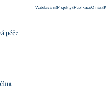
Vzdělávání
Projekty
Publikace
O nás
K
vá péče
očina