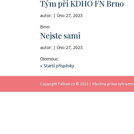
Tým při KDHO FN Brno
autor:
|
Úno 27, 2023
Brno
Nejste sami
autor:
|
Úno 27, 2023
Olomouc
« Starší příspěvky
Copyright Pallium.cz © 2022 | Všechna práva vyhrazen