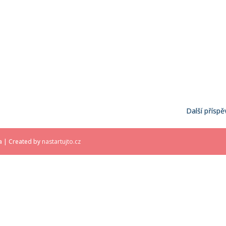
Další příspě
a | Created by
nastartujto.cz